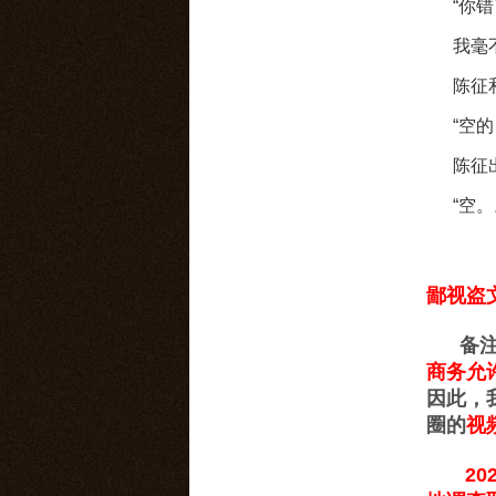
“你错
我毫不
陈征和
“空的
陈征出
“空。
鄙视盗
备注：
商务允
因此，
圈的
视
202