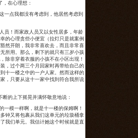
了，在心理想：
这一点我都没有考虑到，他居然考虑到
人员！而家政人员又以女性居多，年龄
侥幸的心理贪些小便宜（拉灯只是就案例
，豁然开朗，我非常喜欢去，而且非常喜
一无所用。那么，剩下的就只有三岁小孩
见，除非穿着衣服的小孩不在小区出现！
秋装，过个两三个月回家时再带给自己的
楼到十一楼之中的一户人家。然而这样的
一家，只要从这十一家中找到符合我所说
不断的上下摇晃并满怀敬意地说：
的一模一样啊，就是十一楼的保姆啊！
点多钟又将包裹从我们这单元的垃圾桶拿
进了我们单元。我估计她这个时候就是直