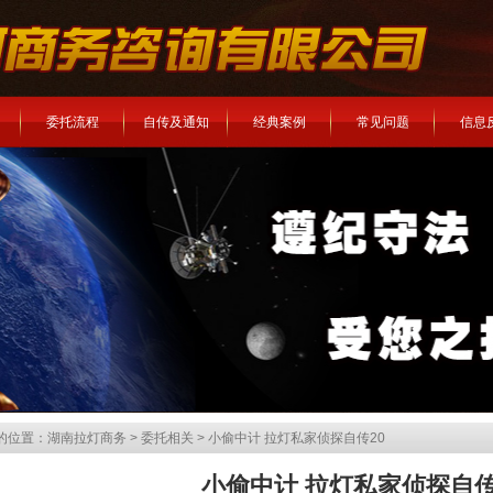
委托流程
自传及通知
经典案例
常见问题
信息
的位置：
湖南拉灯商务
>
委托相关
> 小偷中计 拉灯私家侦探自传20
小偷中计 拉灯私家侦探自传