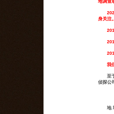
地调查
202
身关注
201
201
201
我们湖
至于那
侦探公
地 址