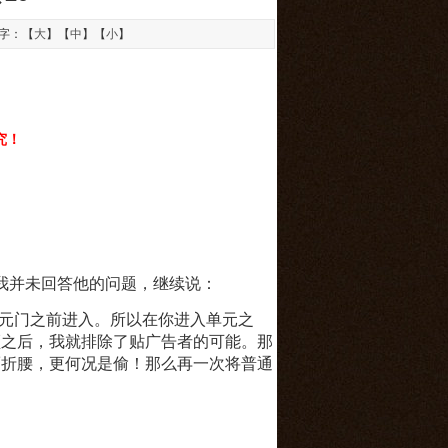
文字：【
大
】【
中
】【
小
】
！
究！
我并未回答他的问题，继续说：
元门之前进入。所以在你进入单元之
频之后，我就排除了贴广告者的可能。那
而折腰，更何况是偷！那么再一次将普通