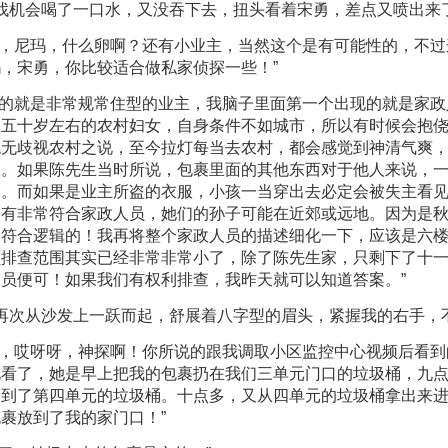
机会喝了一口水，又没吞下去，扭头看着宋勇，差点又喷出来
，尼玛，什么卵啊？还有小业主，当然这个是有可能性的，不过
，宋勇，你比较适合做私家侦探一些！”
的就是非常规常住型的业主，我脑子里面第一个出现的就是家政
是五十岁左右的农村妇女，自身条件不如城市，所以有时候会抱
绝无歧视农村之说，至今拉灯每当去农村，都会感觉到神清气爽
）。如果陈先生当时所说，包裹里面的其他东西对于他人来说，
了。而如果是业主所盗的衣服，小孩一当穿出去必定会被失主看
点有非常符合家政人员，她们的孙子可能在近郊或远地。因为是
是符合逻辑的！我再将整个家政人员的描述细化一下，应该是六
员排查范围其实已经非常非常小了，除了陈先生家，只剩下了十
员便可！如果我们有权利排查，我昨天就可以知道答案。”
次从沙发上一跃而起，舒展着八字型的眉头，紧握我的右手，
，哎呀呀，神探啊！你所说的跟我调取小区监控中心视频后看到
地看了，她是早上把我的包裹扔在我们三单元门口的垃圾桶，九
扔到了第四单元的垃圾桶。十点多，又从四单元的垃圾桶拿出来
裹放到了我的家门口！”