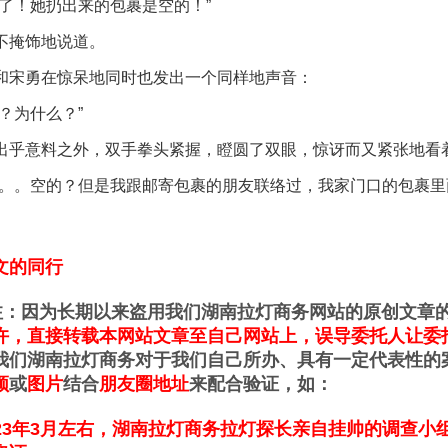
了！她扔出来的包裹是空的！”
掩饰地说道。
宋勇在惊呆地同时也发出一个同样地声音：
？为什么？”
乎意料之外，双手拳头紧握，瞪圆了双眼，惊讶而又紧张地看
。。空的？但是我跟邮寄包裹的朋友联络过，我家门口的包裹里
文的同行
因为长期以来盗用我们湖南拉灯商务网站的原创文章的
许，直接转载本网站文章至自己网站上，误导委托人让委
我们湖南拉灯商务对于我们自己所办、具有一定代表性的
频
或
图片
结合
朋友圈地址
来配合验证，如：
3年3月左右，湖南拉灯商务拉灯探长亲自挂帅的调查小