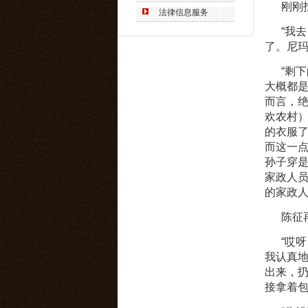
刚刚找
法律信息服务
“我去
了。尼玛
“剩下
大概都
而言，
欢农村
的衣服
而这一
孙子穿
家政人
的家政人
陈征再
“哎呀
我认真
出来，
接拿着包