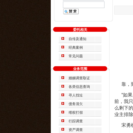
委托相关
自传及通知
经典案例
常见问题
业务范围
婚姻调查取证
靠，到
各类信息查询
“如果
寻人找址
前，我
债务清欠
么剩下
维权打假
业主排除
行踪调查
宋勇机
资产调查