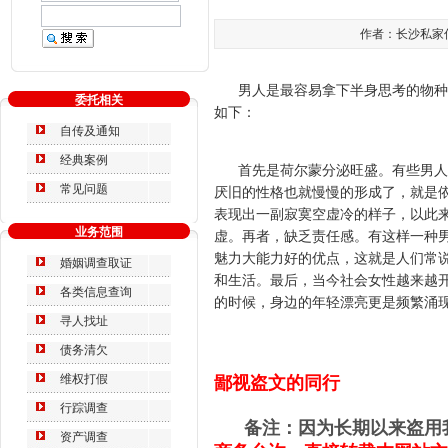
作者：长沙私家侦探
男人是最容易拿下半身思考的物种，
委托相关
如下：
自传及通知
经典案例
首先是荷尔蒙分泌旺盛。有些男人属
常见问题
厌旧的性格也就慢慢的形成了，就是
表现出一副寂寞空虚冷的样子，以此
业务范围
虚。再者，缺乏责任感。有这样一种
魅力大能力好的优点，这就是人们常
婚姻调查取证
和生活。最后，当今社会女性越来越开
各类信息查询
的时候，身边的年轻漂亮更是频繁涌
寻人找址
债务清欠
维权打假
鄙视盗文的同行
行踪调查
备注：因为长期以来盗用我
资产调查