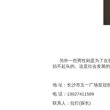
另外一些
男性
则是为了
在
抬不起头
的
。这是社会
发展的
地 址：长沙市五一广场皇冠
电 话：13027411589
联系人：拉灯(探长)