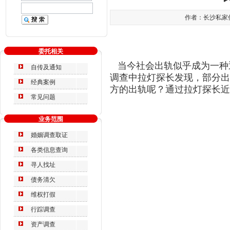
作者：长沙私家侦探
委托相关
当今社会
出轨
似乎
成为一种
自传及通知
调查中
拉灯探长
发现，
部分
出
经典案例
方的
出轨
呢？
通过
拉灯探长
近
常见问题
业务范围
婚姻调查取证
各类信息查询
寻人找址
债务清欠
维权打假
行踪调查
资产调查