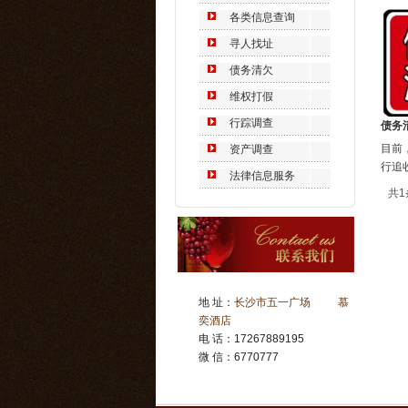
各类信息查询
寻人找址
债务清欠
维权打假
行踪调查
债务
目前
资产调查
行追
法律信息服务
共1
地 址：
长沙市五一广场 慕
奕酒店
电 话：17267889195
微 信：6770777